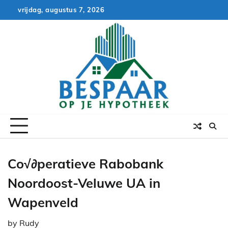
Skip
vrijdag, augustus 7, 2026
to
content
Co√∂peratieve Rabobank
Noordoost-Veluwe UA in
Wapenveld
by
Rudy