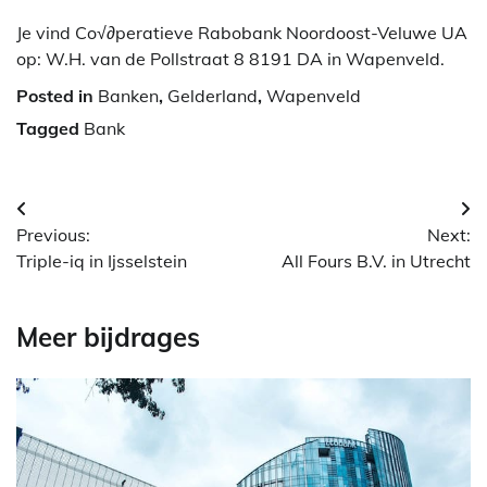
Je vind Co√∂peratieve Rabobank Noordoost-Veluwe UA
op: W.H. van de Pollstraat 8 8191 DA in Wapenveld.
Posted in
Banken
,
Gelderland
,
Wapenveld
Tagged
Bank
Berichtnavigatie
Previous:
Next:
Triple-iq in Ijsselstein
All Fours B.V. in Utrecht
Meer bijdrages