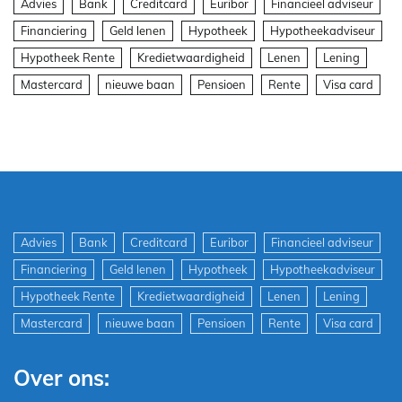
Advies
Bank
Creditcard
Euribor
Financieel adviseur
Financiering
Geld lenen
Hypotheek
Hypotheekadviseur
Hypotheek Rente
Kredietwaardigheid
Lenen
Lening
Mastercard
nieuwe baan
Pensioen
Rente
Visa card
Advies
Bank
Creditcard
Euribor
Financieel adviseur
Financiering
Geld lenen
Hypotheek
Hypotheekadviseur
Hypotheek Rente
Kredietwaardigheid
Lenen
Lening
Mastercard
nieuwe baan
Pensioen
Rente
Visa card
Over ons: