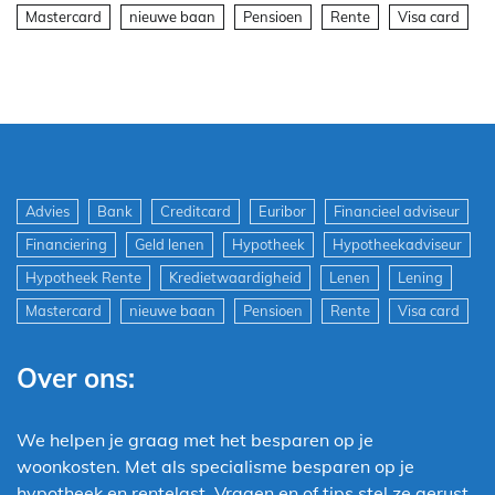
Mastercard
nieuwe baan
Pensioen
Rente
Visa card
Advies
Bank
Creditcard
Euribor
Financieel adviseur
Financiering
Geld lenen
Hypotheek
Hypotheekadviseur
Hypotheek Rente
Kredietwaardigheid
Lenen
Lening
Mastercard
nieuwe baan
Pensioen
Rente
Visa card
Over ons:
We helpen je graag met het besparen op je
woonkosten. Met als specialisme besparen op je
hypotheek en rentelast. Vragen en of tips stel ze gerust.