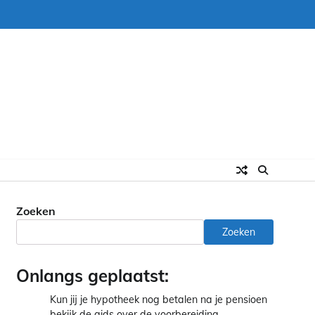
Zoeken
Zoeken
Onlangs geplaatst:
Kun jij je hypotheek nog betalen na je pensioen
bekijk de gids over de voorbereiding