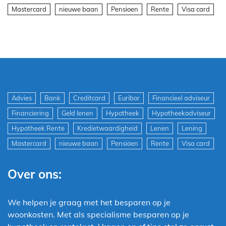
Mastercard
nieuwe baan
Pensioen
Rente
Visa card
Advies
Bank
Creditcard
Euribor
Financieel adviseur
Financiering
Geld lenen
Hypotheek
Hypotheekadviseur
Hypotheek Rente
Kredietwaardigheid
Lenen
Lening
Mastercard
nieuwe baan
Pensioen
Rente
Visa card
Over ons:
We helpen je graag met het besparen op je
woonkosten. Met als specialisme besparen op je