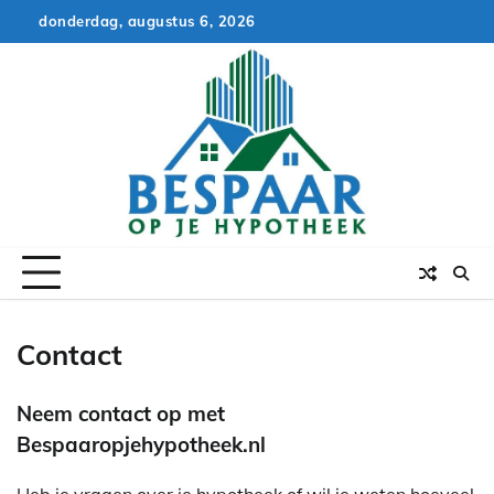
Skip
donderdag, augustus 6, 2026
to
content
Contact
Neem contact op met
Bespaaropjehypotheek.nl
Heb je vragen over je hypotheek of wil je weten hoeveel