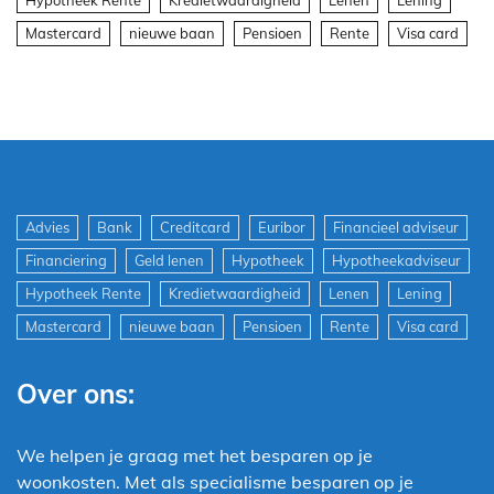
Hypotheek Rente
Kredietwaardigheid
Lenen
Lening
Mastercard
nieuwe baan
Pensioen
Rente
Visa card
Advies
Bank
Creditcard
Euribor
Financieel adviseur
Financiering
Geld lenen
Hypotheek
Hypotheekadviseur
Hypotheek Rente
Kredietwaardigheid
Lenen
Lening
Mastercard
nieuwe baan
Pensioen
Rente
Visa card
Over ons:
We helpen je graag met het besparen op je
woonkosten. Met als specialisme besparen op je