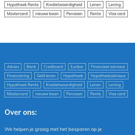
Hypotheek Rente
Kredietwaardigheid
Lenen
Lening
Mastercard
nieuwe baan
Pensioen
Rente
Visa card
Advies
Bank
Creditcard
Euribor
Financieel adviseur
Financiering
Geld lenen
Hypotheek
Hypotheekadviseur
Hypotheek Rente
Kredietwaardigheid
Lenen
Lening
Mastercard
nieuwe baan
Pensioen
Rente
Visa card
Over ons:
We helpen je graag met het besparen op je