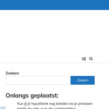
Zoeken
Zoeken
Onlangs geplaatst:
Kun jij je hypotheek nog betalen na je pensioen
bekijk de gids over de voorbereiding