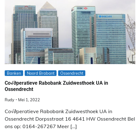
Banken
Noord Brabant
Ossendrecht
Co√∂peratieve Rabobank Zuidwesthoek UA in
Ossendrecht
Rudy
Mei 1, 2022
Co√∂peratieve Rabobank Zuidwesthoek UA in
Ossendrecht Dorpsstraat 16 4641 HW Ossendrecht Bel
ons op: 0164-267267 Meer […]