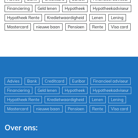
Financiering
Geld lenen
Hypotheek
Hypotheekadviseur
Hypotheek Rente
Kredietwaardigheid
Lenen
Lening
Mastercard
nieuwe baan
Pensioen
Rente
Visa card
Advies
Bank
Creditcard
Euribor
Financieel adviseur
Financiering
Geld lenen
Hypotheek
Hypotheekadviseur
Hypotheek Rente
Kredietwaardigheid
Lenen
Lening
Mastercard
nieuwe baan
Pensioen
Rente
Visa card
Over ons: