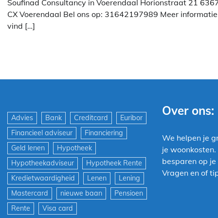
Soufinad Consultancy in Voerendaal Horionstraat 21 636
CX Voerendaal Bel ons op: 31642197989 Meer informatie
vind […]
Over ons:
Advies
Bank
Creditcard
Euribor
Financieel adviseur
Financiering
We helpen je g
Geld lenen
Hypotheek
je woonkosten.
besparen op je 
Hypotheekadviseur
Hypotheek Rente
Vragen en of tip
Kredietwaardigheid
Lenen
Lening
Mastercard
nieuwe baan
Pensioen
Rente
Visa card