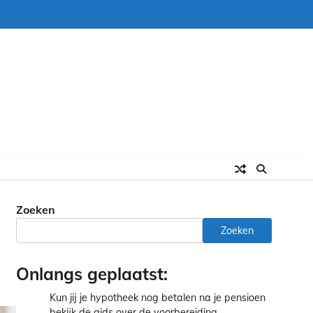
Zoeken
Zoeken
Onlangs geplaatst:
Kun jij je hypotheek nog betalen na je pensioen
bekijk de gids over de voorbereiding