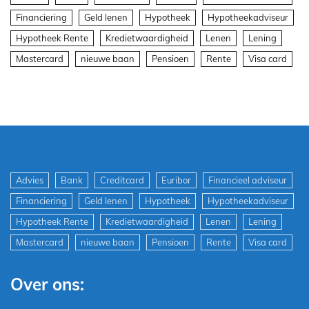
Financiering
Geld lenen
Hypotheek
Hypotheekadviseur
Hypotheek Rente
Kredietwaardigheid
Lenen
Lening
Mastercard
nieuwe baan
Pensioen
Rente
Visa card
Advies
Bank
Creditcard
Euribor
Financieel adviseur
Financiering
Geld lenen
Hypotheek
Hypotheekadviseur
Hypotheek Rente
Kredietwaardigheid
Lenen
Lening
Mastercard
nieuwe baan
Pensioen
Rente
Visa card
Over ons: