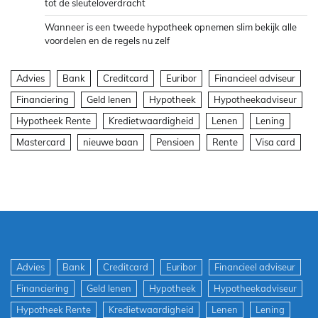
tot de sleuteloverdracht
Wanneer is een tweede hypotheek opnemen slim bekijk alle
voordelen en de regels nu zelf
Advies
Bank
Creditcard
Euribor
Financieel adviseur
Financiering
Geld lenen
Hypotheek
Hypotheekadviseur
Hypotheek Rente
Kredietwaardigheid
Lenen
Lening
Mastercard
nieuwe baan
Pensioen
Rente
Visa card
Advies
Bank
Creditcard
Euribor
Financieel adviseur
Financiering
Geld lenen
Hypotheek
Hypotheekadviseur
Hypotheek Rente
Kredietwaardigheid
Lenen
Lening