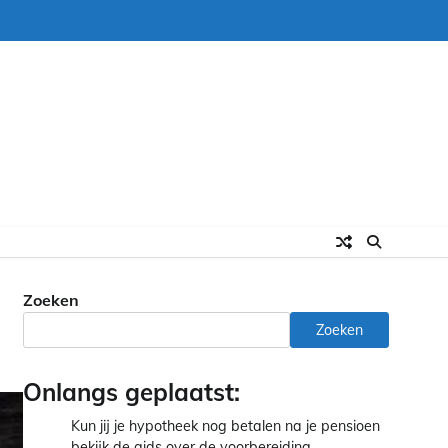
Zoeken
Zoeken
Onlangs geplaatst:
Kun jij je hypotheek nog betalen na je pensioen
bekijk de gids over de voorbereiding