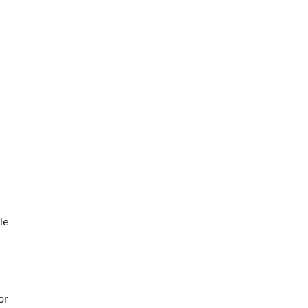
le
or