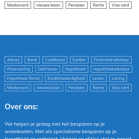
Mastercard
nieuwe baan
Pensioen
Rente
Visa card
Advies
Bank
Creditcard
Euribor
Financieel adviseur
Financiering
Geld lenen
Hypotheek
Hypotheekadviseur
Hypotheek Rente
Kredietwaardigheid
Lenen
Lening
Mastercard
nieuwe baan
Pensioen
Rente
Visa card
Over ons:
We helpen je graag met het besparen op je
woonkosten. Met als specialisme besparen op je
hypotheek en rentelast. Vragen en of tips stel ze gerust.