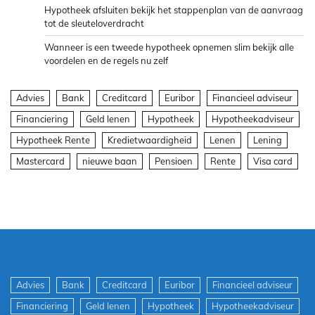
Hypotheek afsluiten bekijk het stappenplan van de aanvraag
tot de sleuteloverdracht
Wanneer is een tweede hypotheek opnemen slim bekijk alle
voordelen en de regels nu zelf
Advies
Bank
Creditcard
Euribor
Financieel adviseur
Financiering
Geld lenen
Hypotheek
Hypotheekadviseur
Hypotheek Rente
Kredietwaardigheid
Lenen
Lening
Mastercard
nieuwe baan
Pensioen
Rente
Visa card
Advies
Bank
Creditcard
Euribor
Financieel adviseur
Financiering
Geld lenen
Hypotheek
Hypotheekadviseur