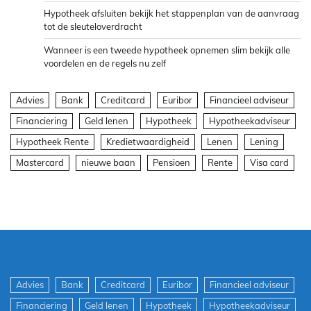
Hypotheek afsluiten bekijk het stappenplan van de aanvraag
tot de sleuteloverdracht
Wanneer is een tweede hypotheek opnemen slim bekijk alle
voordelen en de regels nu zelf
Advies
Bank
Creditcard
Euribor
Financieel adviseur
Financiering
Geld lenen
Hypotheek
Hypotheekadviseur
Hypotheek Rente
Kredietwaardigheid
Lenen
Lening
Mastercard
nieuwe baan
Pensioen
Rente
Visa card
Advies
Bank
Creditcard
Euribor
Financieel adviseur
Financiering
Geld lenen
Hypotheek
Hypotheekadviseur