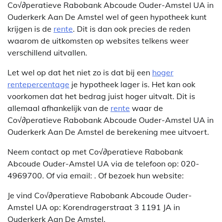
Co√∂peratieve Rabobank Abcoude Ouder-Amstel UA in
Ouderkerk Aan De Amstel wel of geen hypotheek kunt
krijgen is de
rente
. Dit is dan ook precies de reden
waarom de uitkomsten op websites telkens weer
verschillend uitvallen.
Let wel op dat het niet zo is dat bij een
hoger
rentepercentage
je hypotheek lager is. Het kan ook
voorkomen dat het bedrag juist hoger uitvalt. Dit is
allemaal afhankelijk van de
rente
waar de
Co√∂peratieve Rabobank Abcoude Ouder-Amstel UA in
Ouderkerk Aan De Amstel de berekening mee uitvoert.
Neem contact op met Co√∂peratieve Rabobank
Abcoude Ouder-Amstel UA via de telefoon op: 020-
4969700. Of via email:
. Of bezoek hun website:
Je vind Co√∂peratieve Rabobank Abcoude Ouder-
Amstel UA op: Korendragerstraat 3 1191 JA in
Ouderkerk Aan De Amstel.