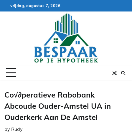
Skip
vrijdag, augustus 7, 2026
to
content
Co√∂peratieve Rabobank
Abcoude Ouder-Amstel UA in
Ouderkerk Aan De Amstel
by
Rudy