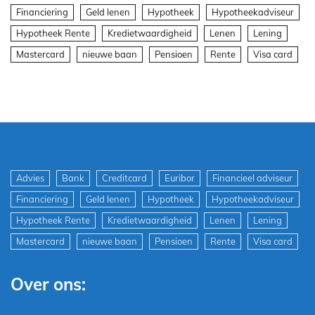
Financiering
Geld lenen
Hypotheek
Hypotheekadviseur
Hypotheek Rente
Kredietwaardigheid
Lenen
Lening
Mastercard
nieuwe baan
Pensioen
Rente
Visa card
Advies
Bank
Creditcard
Euribor
Financieel adviseur
Financiering
Geld lenen
Hypotheek
Hypotheekadviseur
Hypotheek Rente
Kredietwaardigheid
Lenen
Lening
Mastercard
nieuwe baan
Pensioen
Rente
Visa card
Over ons: