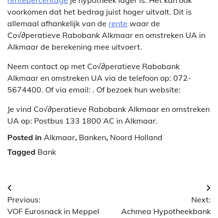
voorkomen dat het bedrag juist hoger uitvalt. Dit is
allemaal afhankelijk van de
rente
waar de
Co√∂peratieve Rabobank Alkmaar en omstreken UA in
Alkmaar de berekening mee uitvoert.
Neem contact op met Co√∂peratieve Rabobank
Alkmaar en omstreken UA via de telefoon op: 072-
5674400. Of via email:
. Of bezoek hun website:
Je vind Co√∂peratieve Rabobank Alkmaar en omstreken
UA op: Postbus 133 1800 AC in Alkmaar.
Posted in
Alkmaar
,
Banken
,
Noord Holland
Tagged
Bank
Berichtnavigatie
Previous:
Next:
VOF Eurosnack in Meppel
Achmea Hypotheekbank