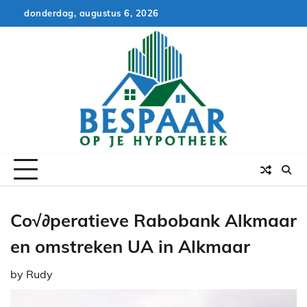
Skip
donderdag, augustus 6, 2026
to
content
Co√∂peratieve Rabobank Alkmaar
en omstreken UA in Alkmaar
by
Rudy