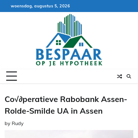
Skip
woensdag, augustus 5, 2026
to
content
Co√∂peratieve Rabobank Assen-
Rolde-Smilde UA in Assen
by
Rudy