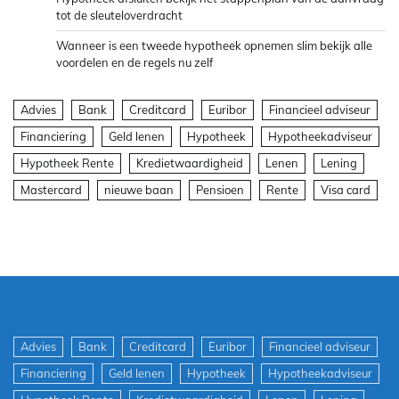
tot de sleuteloverdracht
Wanneer is een tweede hypotheek opnemen slim bekijk alle
voordelen en de regels nu zelf
Advies
Bank
Creditcard
Euribor
Financieel adviseur
Financiering
Geld lenen
Hypotheek
Hypotheekadviseur
Hypotheek Rente
Kredietwaardigheid
Lenen
Lening
Mastercard
nieuwe baan
Pensioen
Rente
Visa card
Advies
Bank
Creditcard
Euribor
Financieel adviseur
Financiering
Geld lenen
Hypotheek
Hypotheekadviseur