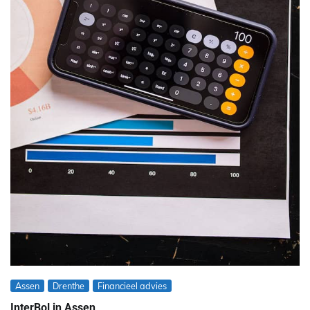
Assen
Drenthe
Financieel advies
InterBol in Assen