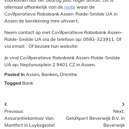
allemaal afhankelijk van de
rente
waar de
Co√∂peratieve Rabobank Assen-Rolde-Smilde UA in
Assen de berekening mee uitvoert.
Neem contact op met Co√∂peratieve Rabobank Assen-
Rolde-Smilde UA via de telefoon op: 0592-323911. Of
via email:
. Of bezoek hun website:
Je vind Co√∂peratieve Rabobank Assen-Rolde-Smilde
UA op: Neptunusplein 2 9401 CZ in Assen.
Posted in
Assen
,
Banken
,
Drenthe
Tagged
Bank
Berichtnavigatie
Previous:
Next:
Assurantiekantoor Van
GeldXpert Beverwijk B.V. in
Montfort in Luyksgestel
Beverwijk