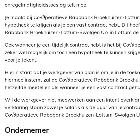
onregelmatigheidstoeslag telt mee.
Je maakt bij Co√∂peratieve Rabobank Broekhuizen-Lott
hypotheek te krijgen als je een vast contract hebt. Dit he
Rabobank Broekhuizen-Lottum-Swolgen UA in Lottum de ze
Ook wanneer je een tijdelijk contract hebt is het bij C
zeker wel mogelijk om toch een hypotheek te kunnen krijge
voor je tekent.
Hierin staat dat je werkgever van plan is om je in de toe
hiermee instemt zal de Co√∂peratieve Rabobank Broekhui
hetzelfde meetellen als wanneer je een vast contract geh
Wil de werkgever niet meewerken aan een intentieverklar
verklaring staan zowel je salaris als de duur van je contrac
Co√∂peratieve Rabobank Broekhuizen-Lottum-Swolgen UA 
Ondernemer