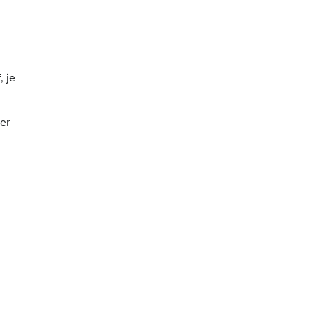
 je
er