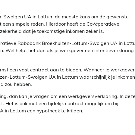
um-Swolgen UA in Lottum de meeste kans om de gewenste
eft een simpele reden. Hierdoor heeft de Co√∂peratieve
kerheid dat je toekomstige inkomen zeker is.
o√∂peratieve Rabobank Broekhuizen-Lottum-Swolgen UA in Lot
n. Wel helpt het dan als je werkgever een intentieverklaring
komst een vast contract aan te bieden. Wanneer je werkgever
zen-Lottum-Swolgen UA in Lottum waarschijnlijk je inkomen
ad zou hebben.
ing, dan kan je vragen om een werkgeversverklaring. In dez
t. Het is ook met een tijdelijk contract mogelijk om bij
in Lottum een hypotheek te krijgen.