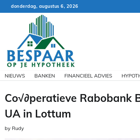
Skip
donderdag, augustus 6, 2026
to
content
NIEUWS
BANKEN
FINANCIEEL ADVIES
HYPOT
Co√∂peratieve Rabobank 
UA in Lottum
by
Rudy