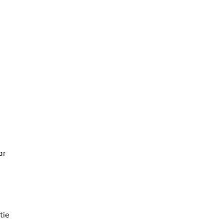
ar
tie