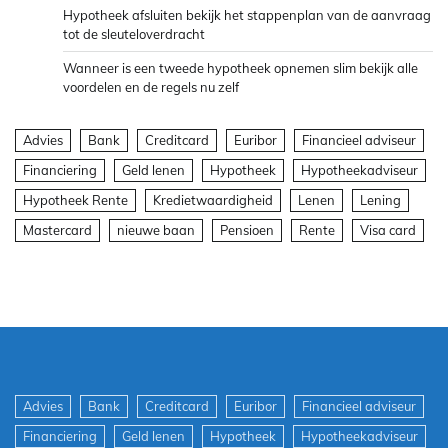
Hypotheek afsluiten bekijk het stappenplan van de aanvraag
tot de sleuteloverdracht
Wanneer is een tweede hypotheek opnemen slim bekijk alle
voordelen en de regels nu zelf
Advies
Bank
Creditcard
Euribor
Financieel adviseur
Financiering
Geld lenen
Hypotheek
Hypotheekadviseur
Hypotheek Rente
Kredietwaardigheid
Lenen
Lening
Mastercard
nieuwe baan
Pensioen
Rente
Visa card
Advies
Bank
Creditcard
Euribor
Financieel adviseur
Financiering
Geld lenen
Hypotheek
Hypotheekadviseur