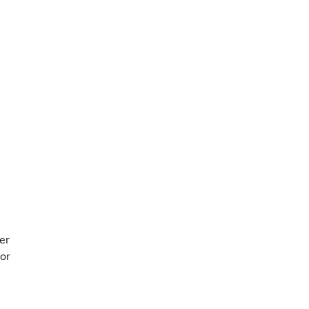
er
oor