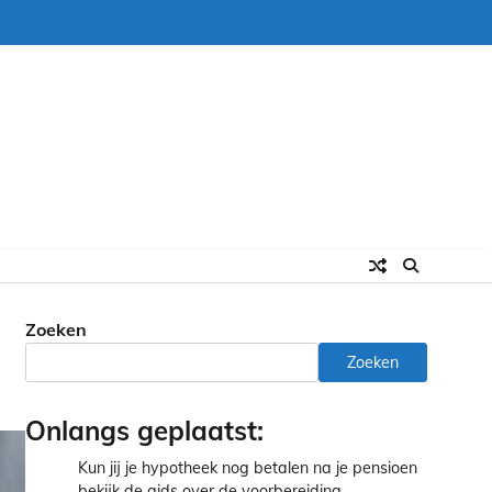
Zoeken
Zoeken
Onlangs geplaatst:
Kun jij je hypotheek nog betalen na je pensioen
bekijk de gids over de voorbereiding