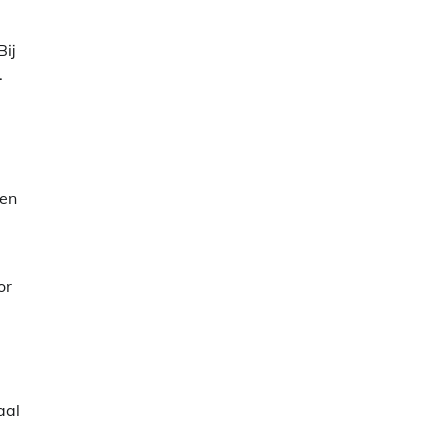
Bij
.
ken
or
aal