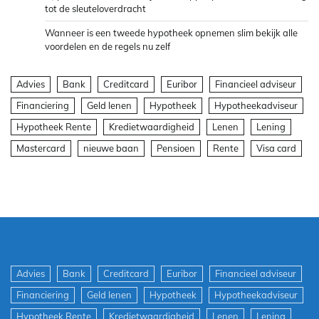
tot de sleuteloverdracht
Wanneer is een tweede hypotheek opnemen slim bekijk alle
voordelen en de regels nu zelf
Advies
Bank
Creditcard
Euribor
Financieel adviseur
Financiering
Geld lenen
Hypotheek
Hypotheekadviseur
Hypotheek Rente
Kredietwaardigheid
Lenen
Lening
Mastercard
nieuwe baan
Pensioen
Rente
Visa card
Advies
Bank
Creditcard
Euribor
Financieel adviseur
Financiering
Geld lenen
Hypotheek
Hypotheekadviseur
Hypotheek Rente
Kredietwaardigheid
Lenen
Lening