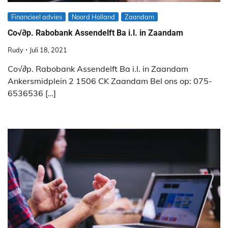
Financieel advies
Noord Holland
Zaandam
Co√∂p. Rabobank Assendelft Ba i.l. in Zaandam
Rudy
Juli 18, 2021
Co√∂p. Rabobank Assendelft Ba i.l. in Zaandam
Ankersmidplein 2 1506 CK Zaandam Bel ons op: 075-
6536536 […]