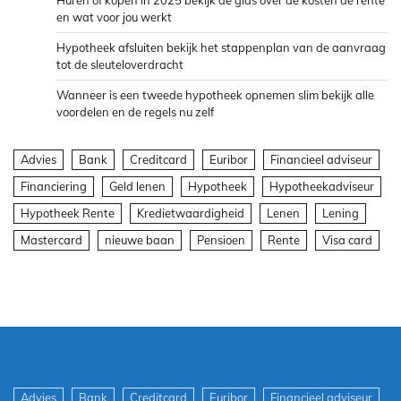
en wat voor jou werkt
Hypotheek afsluiten bekijk het stappenplan van de aanvraag
tot de sleuteloverdracht
Wanneer is een tweede hypotheek opnemen slim bekijk alle
voordelen en de regels nu zelf
Advies
Bank
Creditcard
Euribor
Financieel adviseur
Financiering
Geld lenen
Hypotheek
Hypotheekadviseur
Hypotheek Rente
Kredietwaardigheid
Lenen
Lening
Mastercard
nieuwe baan
Pensioen
Rente
Visa card
Advies
Bank
Creditcard
Euribor
Financieel adviseur