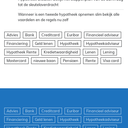
tot de sleuteloverdracht
Wanneer is een tweede hypotheek opnemen slim bekijk alle
voordelen en de regels nu zelf
Advies
Bank
Creditcard
Euribor
Financieel adviseur
Financiering
Geld lenen
Hypotheek
Hypotheekadviseur
Hypotheek Rente
Kredietwaardigheid
Lenen
Lening
Mastercard
nieuwe baan
Pensioen
Rente
Visa card
Advies
Bank
Creditcard
Euribor
Financieel adviseur
Financiering
Geld lenen
Hypotheek
Hypotheekadviseur