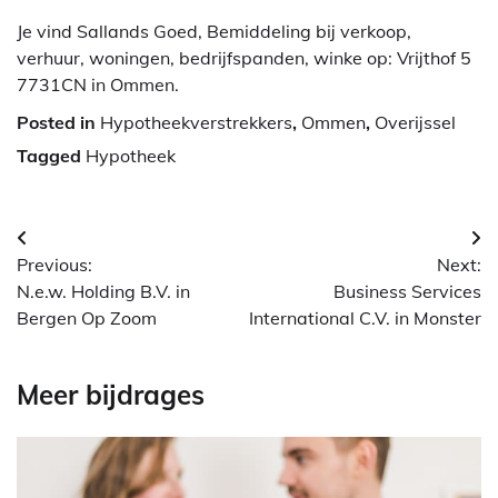
Je vind Sallands Goed, Bemiddeling bij verkoop,
verhuur, woningen, bedrijfspanden, winke op: Vrijthof 5
7731CN in Ommen.
Posted in
Hypotheekverstrekkers
,
Ommen
,
Overijssel
Tagged
Hypotheek
Berichtnavigatie
Previous:
Next:
N.e.w. Holding B.V. in
Business Services
Bergen Op Zoom
International C.V. in Monster
Meer bijdrages