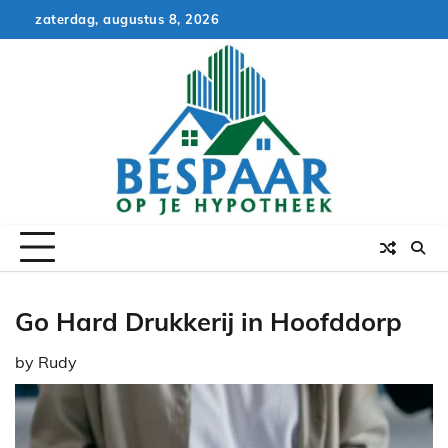
Skip
zaterdag, augustus 8, 2026
to
content
Go Hard Drukkerij in Hoofddorp
by
Rudy