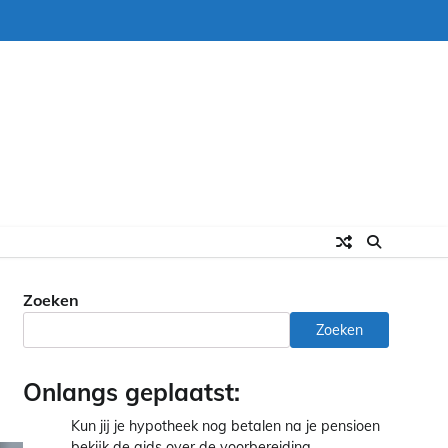
Zoeken
Zoeken
Onlangs geplaatst:
Kun jij je hypotheek nog betalen na je pensioen
bekijk de gids over de voorbereiding