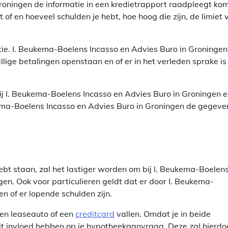
oningen de informatie in een kredietrapport raadpleegt ko
of en hoeveel schulden je hebt, hoe hoog die zijn, de limiet 
tie. I. Beukema-Boelens Incasso en Advies Buro in Groningen
llige betalingen openstaan en of er in het verleden sprake is
bij I. Beukema-Boelens Incasso en Advies Buro in Groningen 
kema-Boelens Incasso en Advies Buro in Groningen de gegeve
bt staan, zal het lastiger worden om bij I. Beukema-Boelen
gen. Ook voor particulieren geldt dat er door I. Beukema-
 of er lopende schulden zijn.
een leaseauto of een
creditcard
vallen. Omdat je in beide
dit invloed hebben op je hypotheekaanvraag. Deze zal hierdo