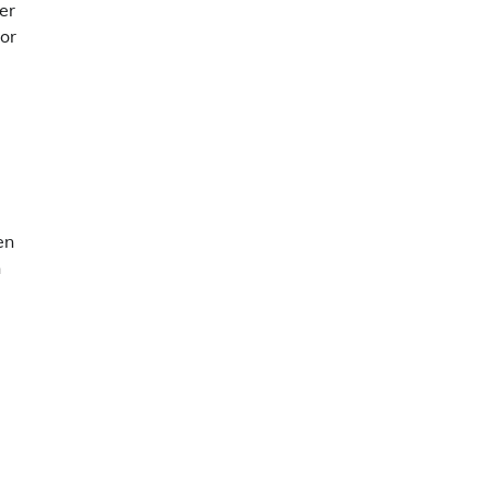
er
oor
en
n