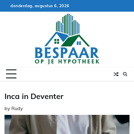
Skip
donderdag, augustus 6, 2026
to
content
Inca in Deventer
by
Rudy