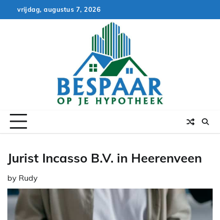
Skip
vrijdag, augustus 7, 2026
to
content
Jurist Incasso B.V. in Heerenveen
by
Rudy