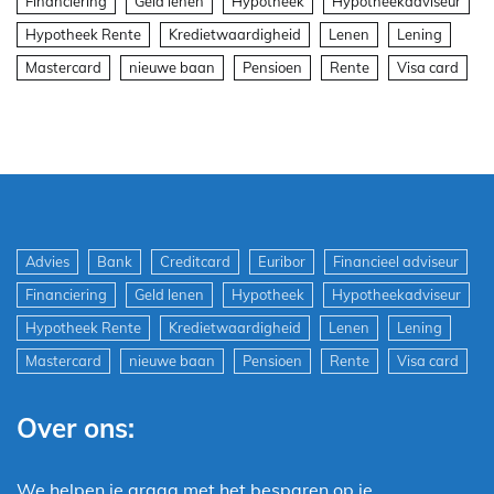
Financiering
Geld lenen
Hypotheek
Hypotheekadviseur
Hypotheek Rente
Kredietwaardigheid
Lenen
Lening
Mastercard
nieuwe baan
Pensioen
Rente
Visa card
Advies
Bank
Creditcard
Euribor
Financieel adviseur
Financiering
Geld lenen
Hypotheek
Hypotheekadviseur
Hypotheek Rente
Kredietwaardigheid
Lenen
Lening
Mastercard
nieuwe baan
Pensioen
Rente
Visa card
Over ons:
We helpen je graag met het besparen op je