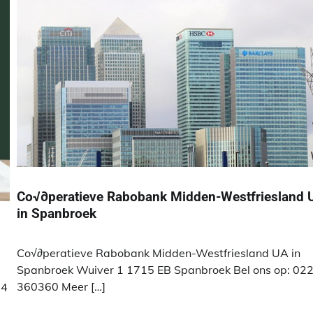
Co√∂peratieve Rabobank Midden-Westfriesland 
in Spanbroek
Co√∂peratieve Rabobank Midden-Westfriesland UA in
Spanbroek Wuiver 1 1715 EB Spanbroek Bel ons op: 02
360360 Meer […]
64