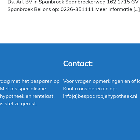
Ds. Art BV in Spanbroek Spanbroekerweg 162 1715 GV
Spanbroek Bel ons op: 0226-351111 Meer informatie […]
Contact:
raag met het besparen op
Voor vragen opmerkingen en of i
 Met als specialisme
Kunt u ons bereiken op:
hypotheek en rentelast.
info(a)bespaaropjehypotheek.nl
s stel ze gerust.