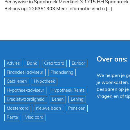
Pennywise in Spanbroek Meerkoet 3 1715 HH Spanbroek
Bel ons op: 226351303 Meer informatie vind u […]
Over ons:
Advies
Bank
Creditcard
Euribor
Financieel adviseur
Financiering
We helpen je g
Geld lenen
Hypotheek
je woonkosten.
besparen op je 
Hypotheekadviseur
Hypotheek Rente
Vragen en of tip
Kredietwaardigheid
Lenen
Lening
Mastercard
nieuwe baan
Pensioen
Rente
Visa card