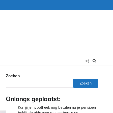
Zoeken
Zoeken
Onlangs geplaatst:
Kun jij je hypotheek nog betalen na je pensioen
bekijk de gids over de voorbereiding