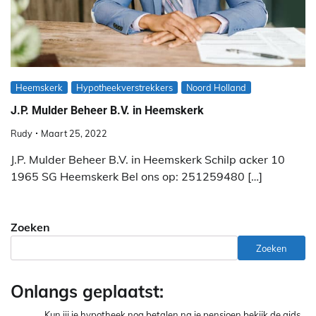
Heemskerk
Hypotheekverstrekkers
Noord Holland
J.P. Mulder Beheer B.V. in Heemskerk
Rudy
Maart 25, 2022
J.P. Mulder Beheer B.V. in Heemskerk Schilp acker 10
1965 SG Heemskerk Bel ons op: 251259480 […]
Zoeken
Zoeken
Onlangs geplaatst:
Kun jij je hypotheek nog betalen na je pensioen bekijk de gids