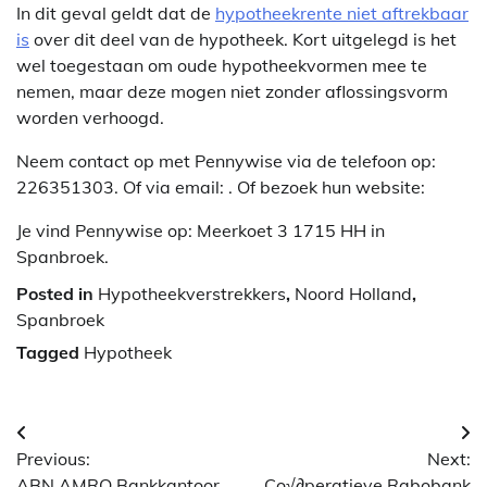
In dit geval geldt dat de
hypotheekrente niet aftrekbaar
is
over dit deel van de hypotheek. Kort uitgelegd is het
wel toegestaan om oude hypotheekvormen mee te
nemen, maar deze mogen niet zonder aflossingsvorm
worden verhoogd.
Neem contact op met Pennywise via de telefoon op:
226351303. Of via email:
. Of bezoek hun website:
Je vind Pennywise op: Meerkoet 3 1715 HH in
Spanbroek.
Posted in
Hypotheekverstrekkers
,
Noord Holland
,
Spanbroek
Tagged
Hypotheek
Berichtnavigatie
Previous:
Next:
ABN AMRO Bankkantoor
Co√∂peratieve Rabobank