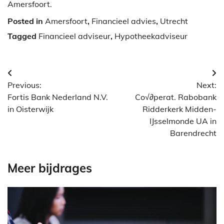
Amersfoort.
Posted in
Amersfoort
,
Financieel advies
,
Utrecht
Tagged
Financieel adviseur
,
Hypotheekadviseur
Berichtnavigatie
Previous:
Next:
Fortis Bank Nederland N.V.
Co√∂perat. Rabobank
in Oisterwijk
Ridderkerk Midden-
IJsselmonde UA in
Barendrecht
Meer bijdrages