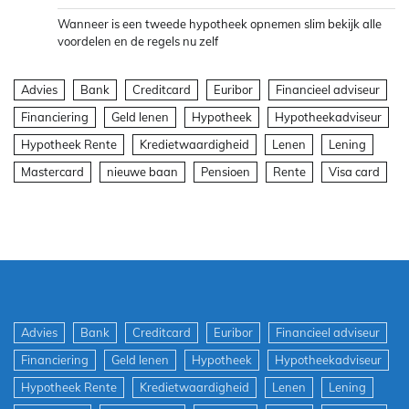
Wanneer is een tweede hypotheek opnemen slim bekijk alle
voordelen en de regels nu zelf
Advies
Bank
Creditcard
Euribor
Financieel adviseur
Financiering
Geld lenen
Hypotheek
Hypotheekadviseur
Hypotheek Rente
Kredietwaardigheid
Lenen
Lening
Mastercard
nieuwe baan
Pensioen
Rente
Visa card
Advies
Bank
Creditcard
Euribor
Financieel adviseur
Financiering
Geld lenen
Hypotheek
Hypotheekadviseur
Hypotheek Rente
Kredietwaardigheid
Lenen
Lening