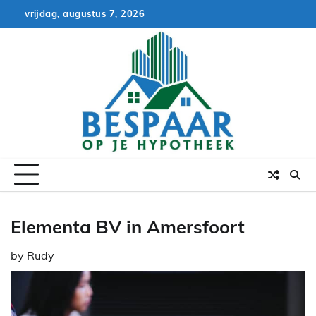
Skip
vrijdag, augustus 7, 2026
to
content
Elementa BV in Amersfoort
by
Rudy