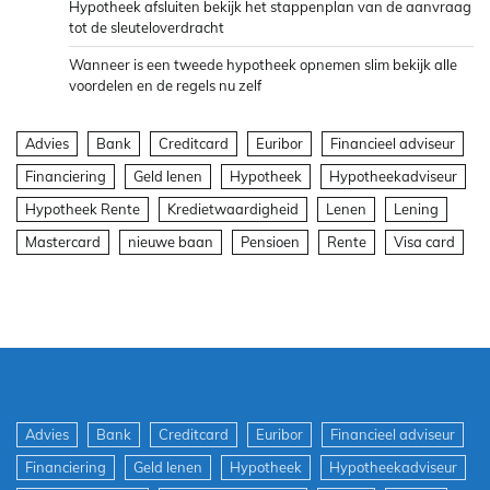
Hypotheek afsluiten bekijk het stappenplan van de aanvraag
tot de sleuteloverdracht
Wanneer is een tweede hypotheek opnemen slim bekijk alle
voordelen en de regels nu zelf
Advies
Bank
Creditcard
Euribor
Financieel adviseur
Financiering
Geld lenen
Hypotheek
Hypotheekadviseur
Hypotheek Rente
Kredietwaardigheid
Lenen
Lening
Mastercard
nieuwe baan
Pensioen
Rente
Visa card
Advies
Bank
Creditcard
Euribor
Financieel adviseur
Financiering
Geld lenen
Hypotheek
Hypotheekadviseur