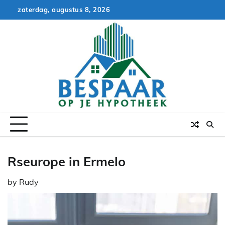
Skip
zaterdag, augustus 8, 2026
to
content
Rseurope in Ermelo
by
Rudy