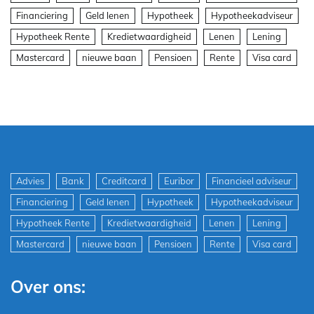
Financiering
Geld lenen
Hypotheek
Hypotheekadviseur
Hypotheek Rente
Kredietwaardigheid
Lenen
Lening
Mastercard
nieuwe baan
Pensioen
Rente
Visa card
Advies
Bank
Creditcard
Euribor
Financieel adviseur
Financiering
Geld lenen
Hypotheek
Hypotheekadviseur
Hypotheek Rente
Kredietwaardigheid
Lenen
Lening
Mastercard
nieuwe baan
Pensioen
Rente
Visa card
Over ons: