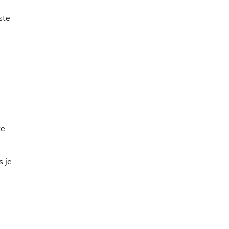
ste
te
s je