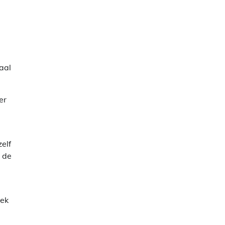
aal
er
zelf
 de
eek