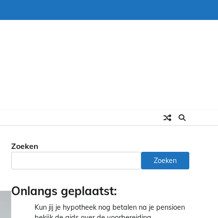
Zoeken
Zoeken
Onlangs geplaatst:
Kun jij je hypotheek nog betalen na je pensioen
bekijk de gids over de voorbereiding