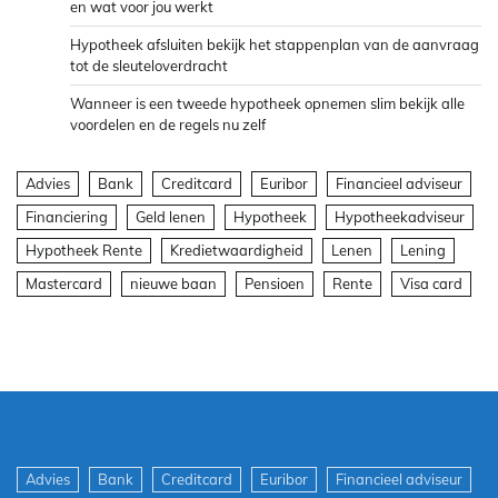
en wat voor jou werkt
Hypotheek afsluiten bekijk het stappenplan van de aanvraag
tot de sleuteloverdracht
Wanneer is een tweede hypotheek opnemen slim bekijk alle
voordelen en de regels nu zelf
Advies
Bank
Creditcard
Euribor
Financieel adviseur
Financiering
Geld lenen
Hypotheek
Hypotheekadviseur
Hypotheek Rente
Kredietwaardigheid
Lenen
Lening
Mastercard
nieuwe baan
Pensioen
Rente
Visa card
Advies
Bank
Creditcard
Euribor
Financieel adviseur