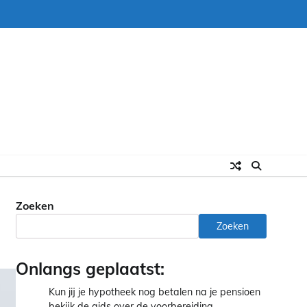
Zoeken
Zoeken
Onlangs geplaatst:
Kun jij je hypotheek nog betalen na je pensioen
bekijk de gids over de voorbereiding