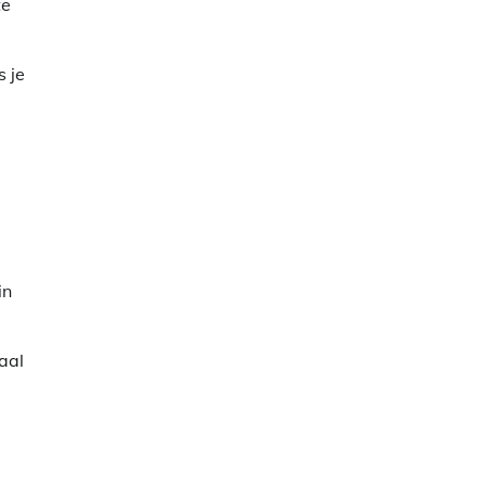
te
s je
in
aal