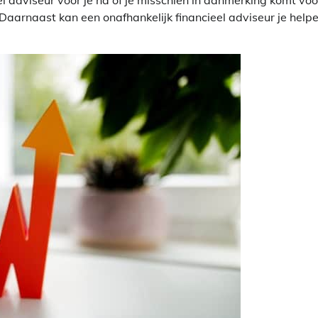
 adviseur voor je na of je misschien in aanmerking komt voo
Daarnaast kan een onafhankelijk financieel adviseur je help