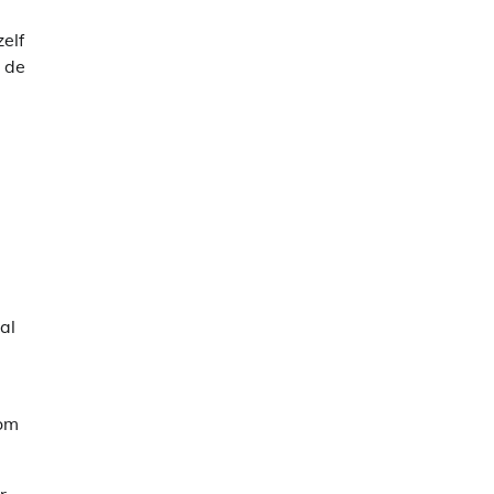
zelf
 de
al
 om