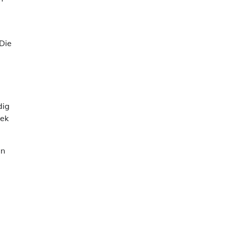
 Die
dig
eek
an