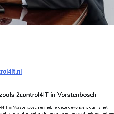
ol4it.nl
zoals 2control4IT in Vorstenbosch
4IT in Vorstenbosch en heb je deze gevonden, dan is het
Het is tenslotte wel zo dat je adviseur je gaat helpen met ee