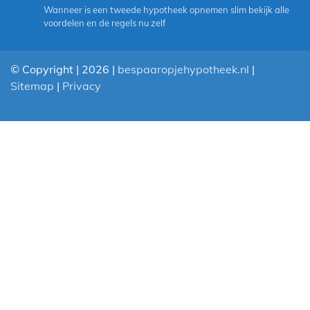
Wanneer is een tweede hypotheek opnemen slim bekijk alle
voordelen en de regels nu zelf
© Copyright | 2026 |
bespaaropjehypotheek.nl
|
Sitemap
|
Privacy