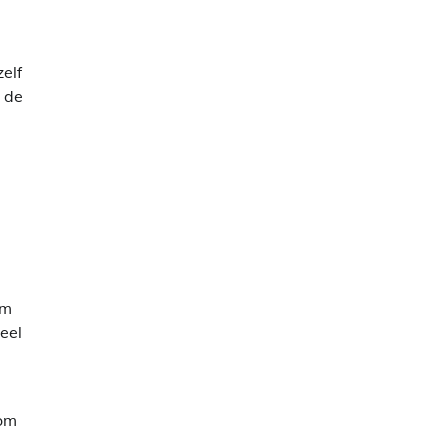
zelf
 de
om
eel
 om