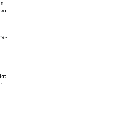
n,
pen
 Die
dat
e