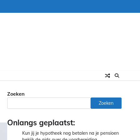
Zoeken
Zoeken
Onlangs geplaatst:
Kun jij je hypotheek nog betalen na je pensioen
bekijk de gids over de voorbereiding