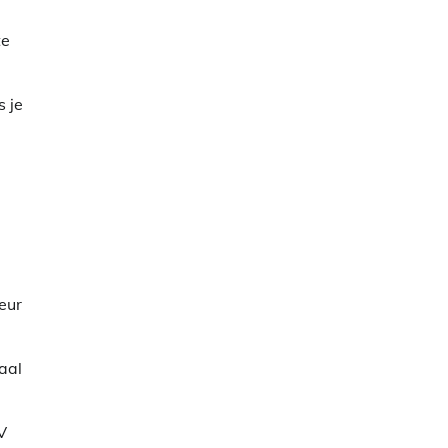
te
s je
eur
aal
V