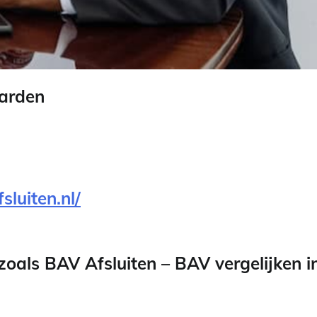
aarden
luiten.nl/
oals BAV Afsluiten – BAV vergelijken i