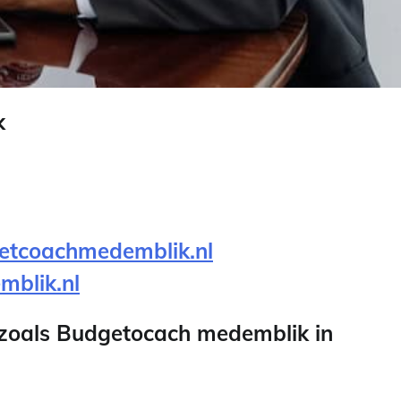
k
tcoachmedemblik.nl
blik.nl
 zoals Budgetocach medemblik in