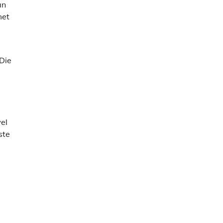
an
met
 Die
el
ste