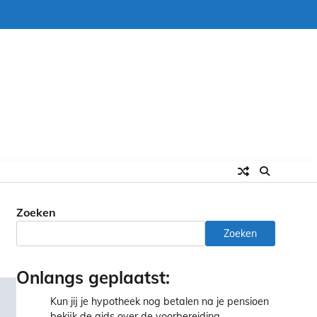
Zoeken
Zoeken
Onlangs geplaatst:
Kun jij je hypotheek nog betalen na je pensioen
bekijk de gids over de voorbereiding