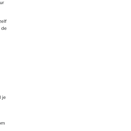
ur
zelf
 de
 je
 om