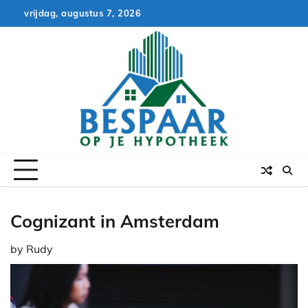
Skip
vrijdag, augustus 7, 2026
to
content
Cognizant in Amsterdam
by
Rudy