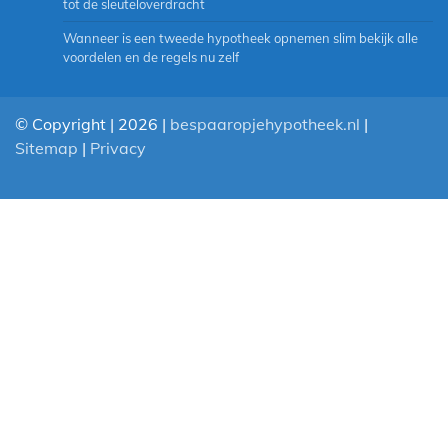
tot de sleuteloverdracht
Wanneer is een tweede hypotheek opnemen slim bekijk alle
voordelen en de regels nu zelf
© Copyright | 2026 |
bespaaropjehypotheek.nl
|
Sitemap
|
Privacy