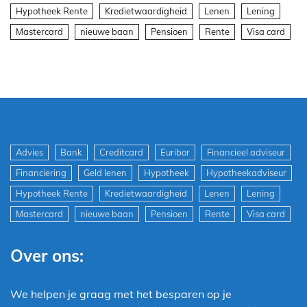
Hypotheek Rente
Kredietwaardigheid
Lenen
Lening
Mastercard
nieuwe baan
Pensioen
Rente
Visa card
Advies
Bank
Creditcard
Euribor
Financieel adviseur
Financiering
Geld lenen
Hypotheek
Hypotheekadviseur
Hypotheek Rente
Kredietwaardigheid
Lenen
Lening
Mastercard
nieuwe baan
Pensioen
Rente
Visa card
Over ons:
We helpen je graag met het besparen op je