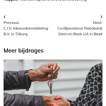
Berichtnavigatie
Previous:
Next:
C.I.V. Inkassobemiddeling
Co√∂peratieve Rabobank
B.V. in Tilburg
Stein en Beek UA in Beek
Meer bijdrages