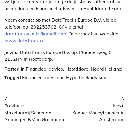
Wil je er zeker van zijn dat je de juiste hypotheek afsluit,
neem dan een Financieel adviseur in Hoofddorp de arm.
Neem contact op met DataTracks Europe B.V. via de
telefoon op: 202253702. Of via email:
datatracksnlmkt@gmail.com
. Of bezoek hun website:
www.datatracks.nl
Je vind DataTracks Europe B.V. op: Planetenweg 5
2132HN in Hoofddorp.
Posted in
Financieel advies
,
Hoofddorp
,
Noord Holland
Tagged
Financieel adviseur
,
Hypotheekadviseur
Berichtnavigatie
Previous:
Next:
Makelaardij Schreuder
Kooner Moneytransfer in
Groningen B.V. in Groningen
Amsterdam