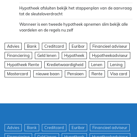
Hypotheek afsluiten bekijk het stappenplan van de aanvraag
tot de sleuteloverdracht
Wanneer is een tweede hypotheek opnemen slim bekijk alle
voordelen en de regels nu zelf
Advies
Bank
Creditcard
Euribor
Financieel adviseur
Financiering
Geld lenen
Hypotheek
Hypotheekadviseur
Hypotheek Rente
Kredietwaardigheid
Lenen
Lening
Mastercard
nieuwe baan
Pensioen
Rente
Visa card
Advies
Bank
Creditcard
Euribor
Financieel adviseur
Financiering
Geld lenen
Hypotheek
Hypotheekadviseur