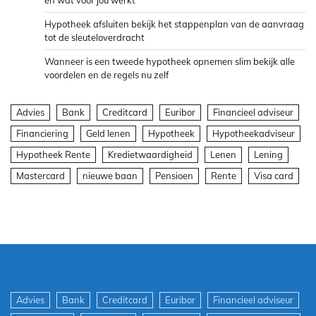
en wat voor jou werkt
Hypotheek afsluiten bekijk het stappenplan van de aanvraag
tot de sleuteloverdracht
Wanneer is een tweede hypotheek opnemen slim bekijk alle
voordelen en de regels nu zelf
Advies
Bank
Creditcard
Euribor
Financieel adviseur
Financiering
Geld lenen
Hypotheek
Hypotheekadviseur
Hypotheek Rente
Kredietwaardigheid
Lenen
Lening
Mastercard
nieuwe baan
Pensioen
Rente
Visa card
Advies
Bank
Creditcard
Euribor
Financieel adviseur