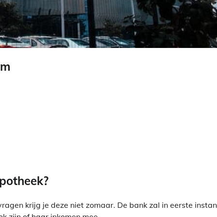
am
ypotheek?
gen krijg je deze niet zomaar. De bank zal in eerste instan
ok zijn of haar inkomen mee.