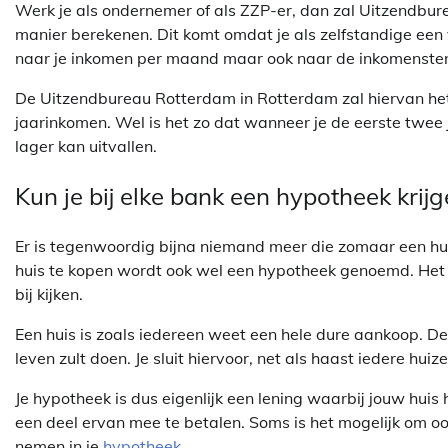
Werk je als ondernemer of als ZZP-er, dan zal Uitzendbu
manier berekenen. Dit komt omdat je als zelfstandige een v
naar je inkomen per maand maar ook naar de inkomensten 
De Uitzendbureau Rotterdam in Rotterdam zal hiervan het
jaarinkomen. Wel is het zo dat wanneer je de eerste twe
lager kan uitvallen.
Kun je bij elke bank een hypotheek krij
Er is tegenwoordig bijna niemand meer die zomaar een hui
huis te kopen wordt ook wel een hypotheek genoemd. Het a
bij kijken.
Een huis is zoals iedereen weet een hele dure aankoop. De k
leven zult doen. Je sluit hiervoor, net als haast iedere hui
Je hypotheek is dus eigenlijk een lening waarbij jouw huis
een deel ervan mee te betalen. Soms is het mogelijk om o
nemen in je
hypotheek
.