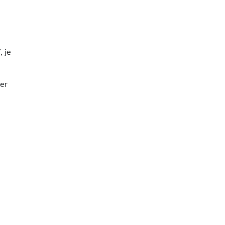
 je
er