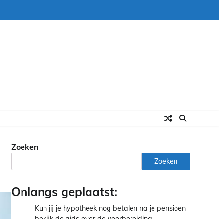
Zoeken
Zoeken
Onlangs geplaatst:
Kun jij je hypotheek nog betalen na je pensioen
bekijk de gids over de voorbereiding