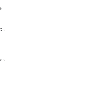
e
 Die
ien