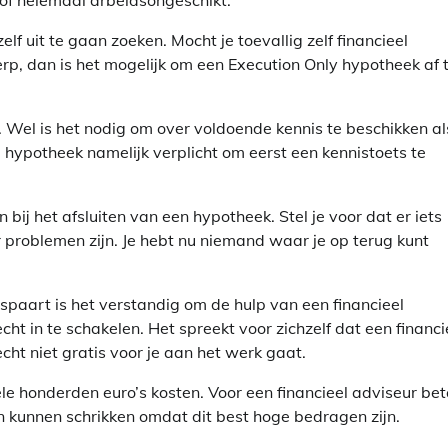
s of helemaal arbeidsongeschikt.
lf uit te gaan zoeken. Mocht je toevallig zelf financieel
erp, dan is het mogelijk om een Execution Only hypotheek af 
n. Wel is het nodig om over voldoende kennis te beschikken al
e hypotheek namelijk verplicht om eerst een kennistoets te
bij het afsluiten van een hypotheek. Stel je voor dat er iets
er problemen zijn. Je hebt nu niemand waar je op terug kunt
bespaart is het verstandig om de hulp van een financieel
t in te schakelen. Het spreekt voor zichzelf dat een financi
ht niet gratis voor je aan het werk gaat.
le honderden euro’s kosten. Voor een financieel adviseur bet
n kunnen schrikken omdat dit best hoge bedragen zijn.