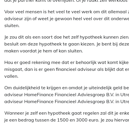
dat je partner komt te overlijden. Of je raakt zelf werkloo
Voor veel mensen is het veel te veel werk om dit allemaal ze
adviseur zijn of weet je gewoon heel veel over dit onderw
sluiten.
Je zou dit als een soort doe het zelf hypotheek kunnen zie
besluit om deze hypotheek te gaan kiezen. Je bent bij dez
maken voordat je hem af kan sluiten.
Hou er goed rekening mee dat er behoorlijk wat komt kijken 
misgaat, dan is er geen financieel adviseur als blijkt dat 
vallen.
Om duidelijkheid te krijgen en omdat je uiteindelijk geld 
adviseur HomeFinance Financieel Adviesgroep B.V. in Utrech
adviseur HomeFinance Financieel Adviesgroep B.V. in Utrec
Wanneer je zelf een hypotheek gaat regelen zal dit je enke
je een bedrag tussen de 1500 en 3000 euro. Je zou hierva