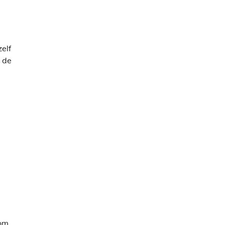
zelf
 de
 om