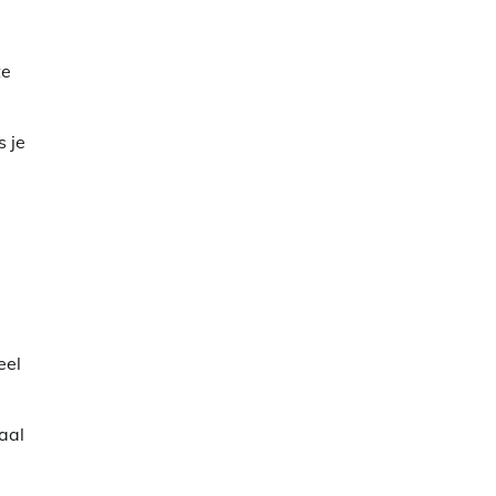
te
s je
eel
aal