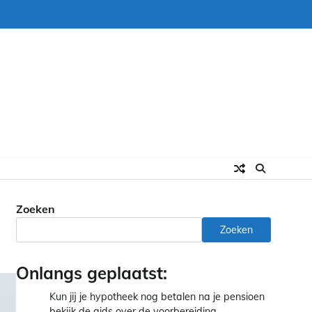
Zoeken
Zoeken
Onlangs geplaatst:
Kun jij je hypotheek nog betalen na je pensioen
bekijk de gids over de voorbereiding