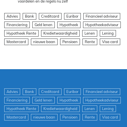
voordelen en de regels nu zelf
Advies
Bank
Creditcard
Euribor
Financieel adviseur
Financiering
Geld lenen
Hypotheek
Hypotheekadviseur
Hypotheek Rente
Kredietwaardigheid
Lenen
Lening
Mastercard
nieuwe baan
Pensioen
Rente
Visa card
Advies
Bank
Creditcard
Euribor
Financieel adviseur
Financiering
Geld lenen
Hypotheek
Hypotheekadviseur
Hypotheek Rente
Kredietwaardigheid
Lenen
Lening
Mastercard
nieuwe baan
Pensioen
Rente
Visa card