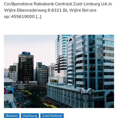
Co√∂peratieve Rabobank Centraal Zuid-Limburg UA in
Wijlre Elkenraderweg 8 6321 BL Wijlre Bel ons
op: 455619000 […]
Banken
Voorburg
Zuid Holland