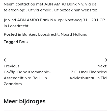
Neem contact op met ABN AMRO Bank N.v. via de
telefoon op: . Of via email:
. Of bezoek hun website:
Je vind ABN AMRO Bank N.v. op: Nootweg 31 1231 CP
in Loosdrecht.
Posted in
Banken
,
Loosdrecht
,
Noord Holland
Tagged
Bank
Berichtnavigatie
Previous:
Next:
Co√∂p. Rabo Krommenie-
Z.C. Unal Financieel
Assendelft Nrd Ba i.l. in
Adviesbureau in Tiel
Zaandam
Meer bijdrages