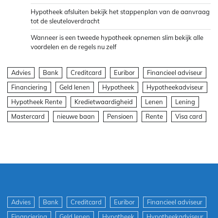
Hypotheek afsluiten bekijk het stappenplan van de aanvraag
tot de sleuteloverdracht
Wanneer is een tweede hypotheek opnemen slim bekijk alle
voordelen en de regels nu zelf
Advies
Bank
Creditcard
Euribor
Financieel adviseur
Financiering
Geld lenen
Hypotheek
Hypotheekadviseur
Hypotheek Rente
Kredietwaardigheid
Lenen
Lening
Mastercard
nieuwe baan
Pensioen
Rente
Visa card
Advies
Bank
Creditcard
Euribor
Financieel adviseur
Financiering
Geld lenen
Hypotheek
Hypotheekadviseur