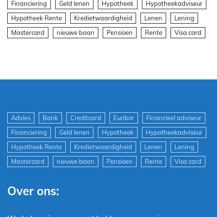
Financiering
Geld lenen
Hypotheek
Hypotheekadviseur
Hypotheek Rente
Kredietwaardigheid
Lenen
Lening
Mastercard
nieuwe baan
Pensioen
Rente
Visa card
Advies
Bank
Creditcard
Euribor
Financieel adviseur
Financiering
Geld lenen
Hypotheek
Hypotheekadviseur
Hypotheek Rente
Kredietwaardigheid
Lenen
Lening
Mastercard
nieuwe baan
Pensioen
Rente
Visa card
Over ons: